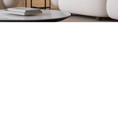
0663358718
cathycouleur@gm