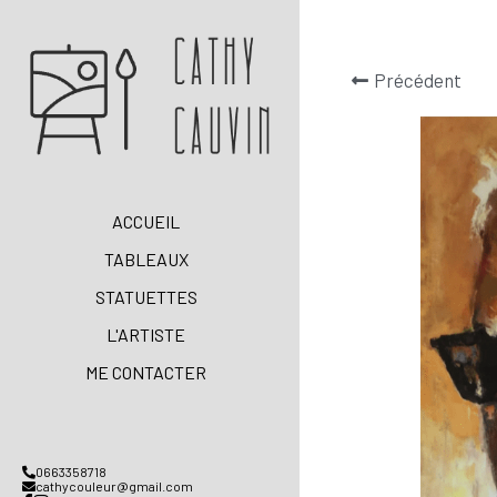
Précédent
ACCUEIL
TABLEAUX
STATUETTES
L'ARTISTE
ME CONTACTER
0663358718
cathycouleur@gmail.com