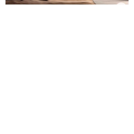
0663358718
cathycouleur@gmail.com