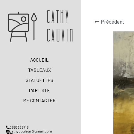
Précédent
ACCUEIL
TABLEAUX
STATUETTES
L'ARTISTE
ME CONTACTER
0663358718
cathycouleur@gmail.com